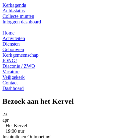
Ga
Kerkagenda
naar
Anbi-status
de
Collecte munten
inhoud
Inloggen dashboard
Home
Activiteiten
Diensten
Gebouwen
Kerkgemeenschap
JONG!
Diaconie / ZWO
Vacature
Veiligekerk
Contact
Dashboard
Bezoek aan het Kervel
23
apr
Het Kervel
19:00 uur
Inspiratie en Ontmoeting